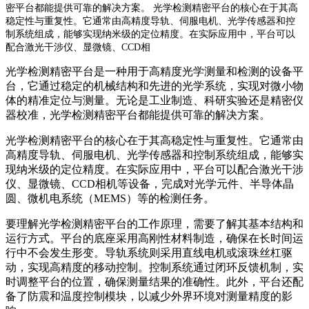
密平台都能提供可靠的解决方案。 光学检测精密平台的核心在于其高
稳定性与重复性。它通常由高精度导轨、伺服电机、光学传感器和控
制系统组成，能够实现纳米级的定位精度。在实际应用中，平台可以
配合激光干涉仪、显微镜、CCD相
光学检测精密平台是一种用于高精度光学测量和检测的设备平
台，它通过稳定的机械结构和先进的光学系统，实现对微小物
体的精准定位与测量。无论是工业制造、科研实验还是精密仪
器校准，光学检测精密平台都能提供可靠的解决方案。
光学检测精密平台的核心在于其高稳定性与重复性。它通常由
高精度导轨、伺服电机、光学传感器和控制系统组成，能够实
现纳米级的定位精度。在实际应用中，平台可以配合激光干涉
仪、显微镜、CCD相机等设备，完成对光学元件、半导体晶
圆、微机电系统（MEMS）等的检测任务。
要理解光学检测精密平台的工作原理，需要了解其基本结构和
运行方式。平台的底座采用高刚性材料制造，确保在长时间运
行中不会发生形变。导轨系统则采用直线电机或滚珠丝杠驱
动，实现高精度的移动控制。控制系统通过闭环反馈机制，实
时调整平台的位置，确保测量结果的准确性。此外，平台还配
备了防震和温度控制模块，以减少外界环境对测量精度的影