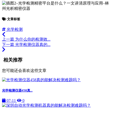
文章标签
光学检测
上一篇
为什么你的检测效...
下一篇
光学检测仪器真的...
相关推荐
您可能还会喜欢这些文章
光学检测仪器458真...
07-11
0