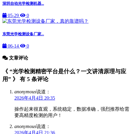
深圳自动光学检测机器...
05-29
0
东莞光学检测设备厂家...
06-14
0
文章评论
《 “光学检测精密平台是什么？一文讲清原理与应
用” 》 有 5 条评论
anonymous
说道：
2026年4月4日 20:35
操作起来很直观，系统稳定，数据准确，强烈推荐给需
要高精度检测的用户！
anonymous
说道：
2026年4月4日 21:36