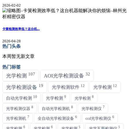
2026-02-02
卡簧检测效率低？这台机...
2026-04-28
热门头条
本周暂无新文章
热门标签
107
32
光学检测
AOI光学检测设备
19
12
12
光学检测设备
光学检测软件
光学检测
10
9
8
自动光学检测
光学检测
光学检测
8
8
7
光学检测仪器
自动光学检测机
光学检测仪
7
6
6
光学检测机
全自动光学检测设备
ccd光学检测仪
6
6
5
5
光学检测
光学检测
光学检测
光学瓦斯检测仪