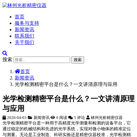
首页
服务与支持
新闻资讯
联系我们
关于我们
搜索
搜索
首页
新闻资讯
光学检测精密平台是什么？一文讲清原理与应用
光学检测精密平台是什么？一文讲清原理
与应用
2026-04-03
新闻资讯
0 阅读
5 评论
林州光析精密仪器
光学检测精密平台是一种用于高精度光学测量和检测的设备平台，它
通过稳定的机械结构和先进的光学系统，实现对微小物体的精准定位
与测量。无论是工业制造、科研实验还是精密仪器校准，光学检测精