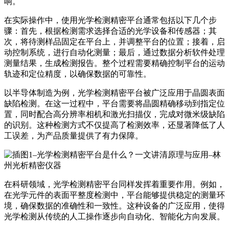
响。
在实际操作中，使用光学检测精密平台通常包括以下几个步
骤：首先，根据检测需求选择合适的光学设备和传感器；其
次，将待测样品固定在平台上，并调整平台的位置；接着，启
动控制系统，进行自动化测量；最后，通过数据分析软件处理
测量结果，生成检测报告。整个过程需要精确控制平台的运动
轨迹和定位精度，以确保数据的可靠性。
以半导体制造为例，光学检测精密平台被广泛应用于晶圆表面
缺陷检测。在这一过程中，平台需要将晶圆精确移动到指定位
置，同时配合高分辨率相机和激光扫描仪，完成对微米级缺陷
的识别。这种检测方式不仅提高了检测效率，还显著降低了人
工误差，为产品质量提供了有力保障。
在科研领域，光学检测精密平台同样发挥着重要作用。例如，
在光学元件的表面平整度检测中，平台能够提供稳定的测量环
境，确保数据的准确性和一致性。这种设备的广泛应用，使得
光学检测从传统的人工操作逐步向自动化、智能化方向发展。