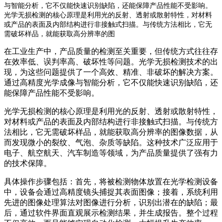
与智能分析，它不仅能快速识别缺陷，还能保障产品性能不受影响。
光学无损检测的核心原理是利用光的反射、透射或散射特性，对材料
或产品的表面及内部结构进行非接触式扫描。与传统方法相比，它无
需破坏样品，就能获取高分辨率的图
在工业生产中，产品质量的检测至关重要，但传统方式往往存
在效率低、误判率高、破坏性等问题。光学无损检测技术的出
现，为这些问题提供了一个高效、精准、非破坏的解决方案。
通过高精度光学成像与智能分析，它不仅能快速识别缺陷，还
能保障产品性能不受影响。
光学无损检测的核心原理是利用光的反射、透射或散射特性，
对材料或产品的表面及内部结构进行非接触式扫描。与传统方
法相比，它无需破坏样品，就能获取高分辨率的图像数据，从
而发现微小的裂纹、气泡、杂质等缺陷。这种技术广泛应用于
电子、航空航天、汽车制造等领域，为产品质量提供了强有力
的技术保障。
具体操作步骤包括：首先，将被检测物体放置在光学检测设备
中，设备会通过高精度镜头捕捉其表面图像；接着，系统利用
先进的图像处理算法对图像进行分析，识别出潜在的缺陷；最
后，通过软件界面直观展示检测结果，并生成报告。整个过程