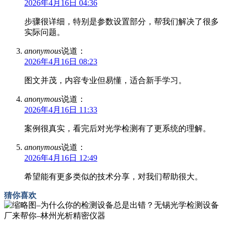
2026年4月16日 04:36
步骤很详细，特别是参数设置部分，帮我们解决了很多
实际问题。
anonymous
说道：
2026年4月16日 08:23
图文并茂，内容专业但易懂，适合新手学习。
anonymous
说道：
2026年4月16日 11:33
案例很真实，看完后对光学检测有了更系统的理解。
anonymous
说道：
2026年4月16日 12:49
希望能有更多类似的技术分享，对我们帮助很大。
猜你喜欢