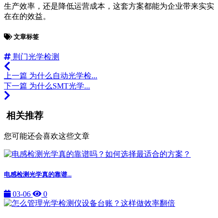
生产效率，还是降低运营成本，这套方案都能为企业带来实实
在在的效益。
文章标签
荆门光学检测
上一篇
为什么自动光学检...
下一篇
为什么SMT光学...
相关推荐
您可能还会喜欢这些文章
电感检测光学真的靠谱...
03-06
0