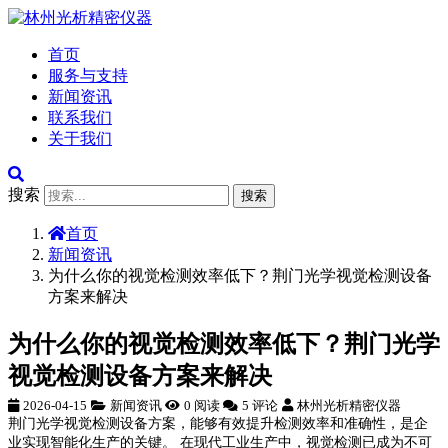
首页
服务与支持
新闻资讯
联系我们
关于我们
搜索
搜索
首页
新闻资讯
为什么你的视觉检测效率低下？荆门光学视觉检测设备
方案来解决
为什么你的视觉检测效率低下？荆门光学
视觉检测设备方案来解决
2026-04-15
新闻资讯
0 阅读
5 评论
林州光析精密仪器
荆门光学视觉检测设备方案，能够有效提升检测效率和准确性，是企
业实现智能化生产的关键。 在现代工业生产中，视觉检测已成为不可