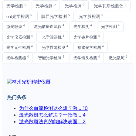
6
6
5
5
光学检测
光学检测
光学检测
光学瓦斯检测仪
5
5
5
ccd光学检测
陕西光学检测
光学胶检测
4
4
4
4
激光散斑
激光散斑血流仪
光学检测
光学检测
4
4
4
光学仪器检测
光学筛选机
光学镜片检测
4
4
4
光学元件检测
光学性能检测
福建光学检测
4
4
4
3
光学检测器
智能光学检测
光学镜头检测
激光散斑
热门头条
为什么血流检测这么难？激...
10
激光散斑怎么解决？一招教...
4
激光散斑法真的能解决表面...
2