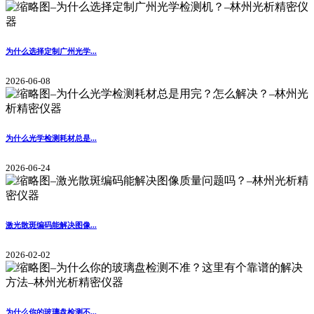
为什么选择定制广州光学...
2026-06-08
为什么光学检测耗材总是...
2026-06-24
激光散斑编码能解决图像...
2026-02-02
为什么你的玻璃盘检测不...