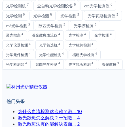
7
6
6
光学检测机
全自动光学检测设备
ccd光学检测仪
6
6
5
5
光学检测
光学检测
光学检测
光学瓦斯检测仪
5
5
5
ccd光学检测
陕西光学检测
光学胶检测
4
4
4
4
激光散斑
激光散斑血流仪
光学检测
光学检测
4
4
4
光学仪器检测
光学筛选机
光学镜片检测
4
4
4
光学元件检测
光学性能检测
福建光学检测
4
4
4
3
光学检测器
智能光学检测
光学镜头检测
激光散斑
热门头条
为什么血流检测这么难？激...
10
激光散斑怎么解决？一招教...
4
激光散斑法真的能解决表面...
2