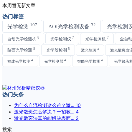
本周暂无新文章
热门标签
107
32
光学检测
AOI光学检测设备
光学检测
8
7
7
自动光学检测机
光学检测仪
光学检测机
全自
5
5
4
陕西光学检测
光学胶检测
激光散斑
激光散斑血
4
4
4
福建光学检测
光学检测器
智能光学检测
光学镜头
热门头条
为什么血流检测这么难？激...
10
激光散斑怎么解决？一招教...
4
激光散斑法真的能解决表面...
2
搜索