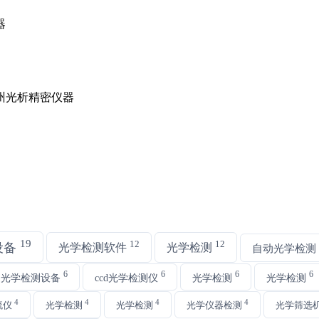
19
12
12
设备
光学检测软件
光学检测
自动光学检测
6
6
6
6
动光学检测设备
ccd光学检测仪
光学检测
光学检测
4
4
4
4
流仪
光学检测
光学检测
光学仪器检测
光学筛选