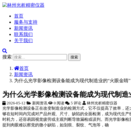
首页
服务与支持
新闻资讯
联系我们
关于我们
搜索
搜索
首页
新闻资讯
为什么光学影像检测设备能成为现代制造业的“火眼金睛”
为什么光学影像检测设备能成为现代制造业
2026-05-12
新闻资讯
0 阅读
5 评论
林州光析精密仪器
光学影像检测设备正在改变制造业的检测方式，它不仅提高了效率，还
够在短时间内完成对产品外观、尺寸、缺陷的全面检测，成为现代生产线
时耗力，还容易因视觉疲劳或主观判断导致漏检或误判。而光学影像检
捉到肉眼难以察觉的微小缺陷，如划痕、裂纹、气泡等，确