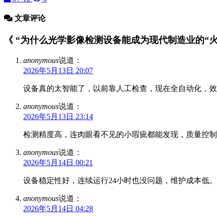
文章评论
《 “为什么光学影像检测设备能成为现代制造业的“火眼金
anonymous
说道：
2026年5月13日 20:07
设备真的太智能了，以前靠人工检查，现在全自动化，效
anonymous
说道：
2026年5月13日 23:14
检测精度高，连肉眼看不见的小瑕疵都能发现，质量控制
anonymous
说道：
2026年5月14日 00:21
设备稳定性好，连续运行24小时也没问题，维护成本低。
anonymous
说道：
2026年5月14日 04:28