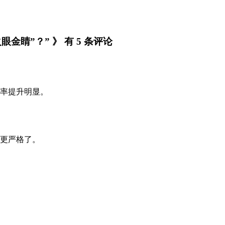
睛”？” 》 有 5 条评论
率提升明显。
更严格了。