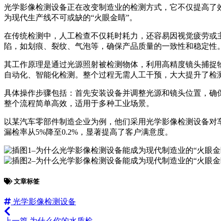
光学影像检测设备正在改变制造业的检测方式，它不仅提高了
为现代生产线不可或缺的“火眼金睛”。
在传统检测中，人工检查不仅耗时耗力，还容易因视觉疲劳或
陷，如划痕、裂纹、气泡等，确保产品质量的一致性和稳定性
其工作原理是通过光源照射被检测物体，利用高精度镜头捕捉
自动化、智能化检测。整个过程无需人工干预，大大提升了检
具体操作步骤包括：首先安装设备并调整光源和镜头位置，确
整个流程简单高效，适用于多种工业场景。
以某汽车零部件制造企业为例，他们采用光学影像检测设备对
漏检率从5%降至0.2%，显著提高了客户满意度。
文章标签
光学影像检测设备
上一篇
为什么你的水质检...