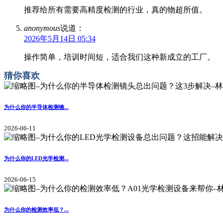
推荐给所有需要高精度检测的行业，真的物超所值。
anonymous
说道：
2026年5月14日 05:34
操作简单，培训时间短，适合我们这种新成立的工厂。
猜你喜欢
为什么你的半导体检测镜...
2026-06-11
为什么你的LED光学检测...
2026-06-15
为什么你的检测效率低？...