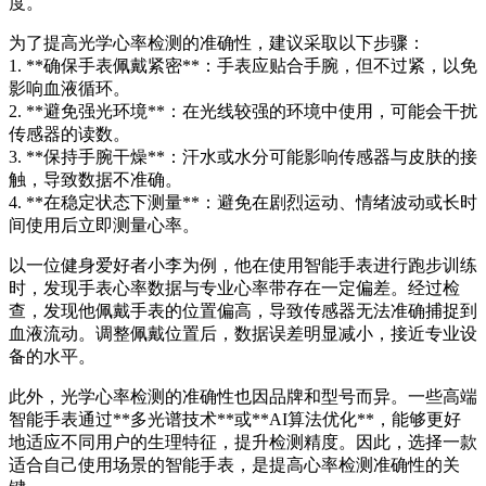
度。
为了提高光学心率检测的准确性，建议采取以下步骤：
1. **确保手表佩戴紧密**：手表应贴合手腕，但不过紧，以免
影响血液循环。
2. **避免强光环境**：在光线较强的环境中使用，可能会干扰
传感器的读数。
3. **保持手腕干燥**：汗水或水分可能影响传感器与皮肤的接
触，导致数据不准确。
4. **在稳定状态下测量**：避免在剧烈运动、情绪波动或长时
间使用后立即测量心率。
以一位健身爱好者小李为例，他在使用智能手表进行跑步训练
时，发现手表心率数据与专业心率带存在一定偏差。经过检
查，发现他佩戴手表的位置偏高，导致传感器无法准确捕捉到
血液流动。调整佩戴位置后，数据误差明显减小，接近专业设
备的水平。
此外，光学心率检测的准确性也因品牌和型号而异。一些高端
智能手表通过**多光谱技术**或**AI算法优化**，能够更好
地适应不同用户的生理特征，提升检测精度。因此，选择一款
适合自己使用场景的智能手表，是提高心率检测准确性的关