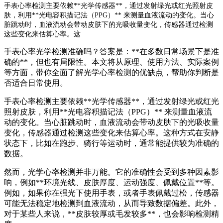
手表心率检测主要依赖**光学传感器**，通过发射绿光或红光照射皮
肤，利用**光电容积描记法（PPG）** 来测量血液流动的变化。当心
脏跳动时，血液流动会带动皮肤下的光吸收量变化，传感器通过检测
这些变化来估算心率。这
手表心率光学检测准确吗？答案是：**在多数日常场景下是准
确的**，但也有局限性。本文将从原理、使用方法、实际案例
等方面，带你全面了解光学心率检测的优缺点，帮助你判断是
否适合日常使用。
手表心率检测主要依赖**光学传感器**，通过发射绿光或红光
照射皮肤，利用**光电容积描记法（PPG）** 来测量血液流
动的变化。当心脏跳动时，血液流动会带动皮肤下的光吸收量
变化，传感器通过检测这些变化来估算心率。这种方式在安静
状态下，比如在跑步、骑行等运动时，通常能提供较为准确的
数据。
然而，光学心率检测并非万能。它的准确性会受到多种因素影
响，例如**环境光线、皮肤厚度、运动强度、佩戴位置**等。
例如，如果你在强光下使用手表，或者手表佩戴过松，传感器
可能无法稳定地检测到血液流动，从而导致数据偏差。此外，
对于某些人来说，**皮肤较厚或毛发较多**，也会影响检测精