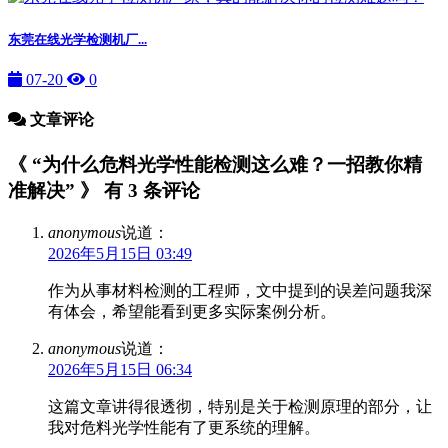
东莞在线光学检测机厂...
07-20
0
文章评论
《 “为什么危料光学性能检测这么难？一招教你精
准解决” 》 有 3 条评论
anonymous
说道：
2026年5月15日 03:49
作为从事材料检测的工程师，文中提到的误差问题我深
有体会，希望能看到更多实际案例分析。
anonymous
说道：
2026年5月15日 06:34
这篇文章讲得很透彻，特别是关于检测原理的部分，让
我对危料光学性能有了更系统的理解。