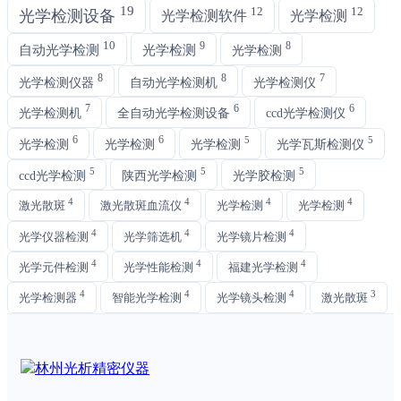
19
12
12
光学检测设备
光学检测软件
光学检测
10
9
8
自动光学检测
光学检测
光学检测
8
8
7
光学检测仪器
自动光学检测机
光学检测仪
7
6
6
光学检测机
全自动光学检测设备
ccd光学检测仪
6
6
5
5
光学检测
光学检测
光学检测
光学瓦斯检测仪
5
5
5
ccd光学检测
陕西光学检测
光学胶检测
4
4
4
4
激光散斑
激光散斑血流仪
光学检测
光学检测
4
4
4
光学仪器检测
光学筛选机
光学镜片检测
4
4
4
光学元件检测
光学性能检测
福建光学检测
4
4
4
3
光学检测器
智能光学检测
光学镜头检测
激光散斑