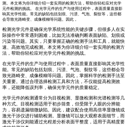
测。本文将为你详细介绍一套实用的检测方法，帮助你轻松应对光学
元件检测的挑战。 在光学元件的生产与使用过程中，表面质量直接影
响其光学性能。常见的缺陷包括划痕、污渍、气泡、裂纹等，这些都
会导致光路畸变、成像模糊等问题。因此，
检测光学元件是确保光学系统性能的关键步骤，但很多人在实
际操作中常常遇到困难，比如无法准确判断表面缺陷、划痕或
污染等问题。其实，只要掌握正确的检测手法和工具，就能快
速、高效地完成检测。本文将为你详细介绍一套实用的检测方
法，帮助你轻松应对光学元件检测的挑战。
在光学元件的生产与使用过程中，表面质量直接影响其光学性
能。常见的缺陷包括划痕、污渍、气泡、裂纹等，这些都会导
致光路畸变、成像模糊等问题。因此，掌握科学的检测手法至
关重要。通过合理选择检测工具和方法，不仅能提高检测效
率，还能降低误判率，确保光学元件的质量稳定。
光学元件的检测通常分为目视检测、显微检测和光谱检测等几
种方式。目视检测适用于初步筛查，但受限于人眼的分辨能
力，容易遗漏细微缺陷。因此，建议配合使用高倍率显微镜或
激光干涉仪进行辅助检测。显微镜可以放大观察表面细节，而
激光干涉仪则能通过光程差分析表面平整度，适用于高精度要