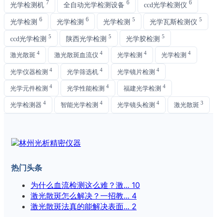
7
6
6
光学检测机
全自动光学检测设备
ccd光学检测仪
6
6
5
5
光学检测
光学检测
光学检测
光学瓦斯检测仪
5
5
5
ccd光学检测
陕西光学检测
光学胶检测
4
4
4
4
激光散斑
激光散斑血流仪
光学检测
光学检测
4
4
4
光学仪器检测
光学筛选机
光学镜片检测
4
4
4
光学元件检测
光学性能检测
福建光学检测
4
4
4
3
光学检测器
智能光学检测
光学镜头检测
激光散斑
热门头条
为什么血流检测这么难？激...
10
激光散斑怎么解决？一招教...
4
激光散斑法真的能解决表面...
2