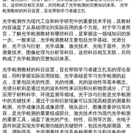
目。这些科目相互关联，共同构成了光学检测的完整知识体系。 光学
检测教材的科目设置，旨在帮助学习者建立扎
光学检测作为现代工业和科学研究中的重要技术手段，其教材
内容涵盖了从基础理论到实际应用的多个方面。对于学习者而
言，了解光学检测教材有哪些科目，是掌握这一领域知识的第
一步。一般来说，光学检测教材主要包括光学基础、光谱分
析、光干涉与衍射、光学成像、激光技术、光电子器件、光学
测量技术、图像处理与分析等科目。这些科目相互关联，共同
构成了光学检测的完整知识体系。
光学检测教材的科目设置，旨在帮助学习者建立扎实的理论基
础，同时掌握实际应用技能。光学基础是学习光学检测的起
点，主要包括光的性质、光的传播、光的波动性等基本概念。
光谱分析则是通过光的波长特性来识别和分析物质成分，广泛
应用于材料科学、环境监测等领域。光干涉与衍射是光学检测
中的关键技术，通过干涉和衍射现象可以实现高精度的测量和
检测。光学成像涉及成像原理、镜头设计、图像质量评估等内
容，是光学检测的重要组成部分。激光技术作为现代光学检测
的重要工具，涵盖了激光的产生、特性、应用等方面。光电子
器件则是实现光学检测功能的关键部件，包括光电探测器、光
源、调制器等。光学测量技术涉及各种测量方法和设备的使