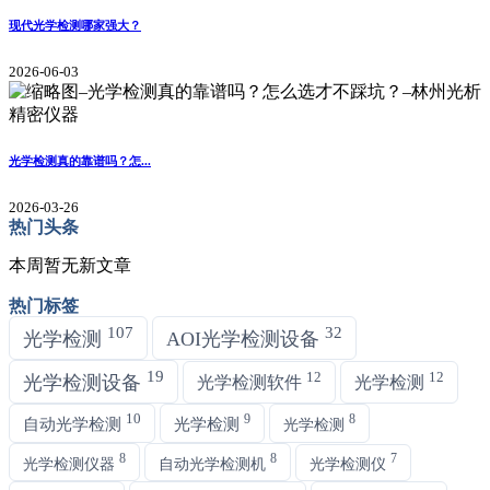
现代光学检测哪家强大？
2026-06-03
光学检测真的靠谱吗？怎...
2026-03-26
热门头条
本周暂无新文章
热门标签
107
32
光学检测
AOI光学检测设备
19
12
12
光学检测设备
光学检测软件
光学检测
10
9
8
自动光学检测
光学检测
光学检测
8
8
7
光学检测仪器
自动光学检测机
光学检测仪