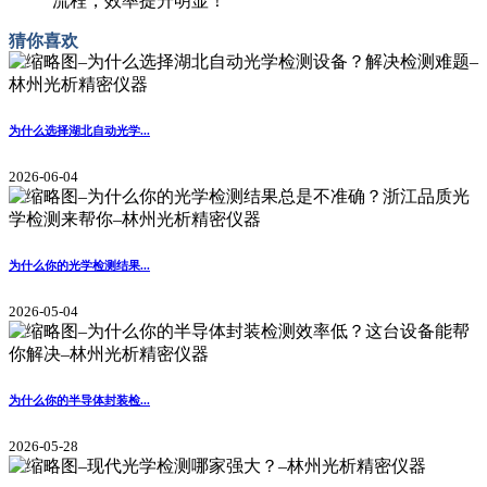
流程，效率提升明显！
猜你喜欢
为什么选择湖北自动光学...
2026-06-04
为什么你的光学检测结果...
2026-05-04
为什么你的半导体封装检...
2026-05-28