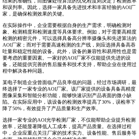
结果的准确性，而图像处理算法的优化程度则决定了检测效率
和误判率。因此，选择一家具备先进技术和丰富经验的AOI厂
家，是确保检测效果的关键。
在实际操作中，企业需要根据自身的生产需求，明确检测对
象、检测精度和检测速度等具体要求。例如，对于需要高精度
检测的精密元件，可以选择具备高分辨率摄像头和先进算法的
AOI厂家；而对于需要高速检测的生产线，则应选择具备高吞
吐量和稳定性能的设备。此外，设备的兼容性和易用性也是需
要考虑的重要因素。一家好的AOI厂家不仅能提供先进的设
备，还能提供完善的售后服务和技术支持，帮助企业在使用过
程中解决各种问题。
某电子制造企业曾面临产品良率低的问题，经过市场调研，最
终选择了一家专业的AOI厂家。该厂家提供的设备具备高精度
图像采集和智能分析功能，能够快速识别产品表面的微小缺
陷。在实际应用中，该设备的检测效率提高了30%，误检率下
降了50%，有效提升了产品质量和生产效率。
选择一家专业的AOI光学检测厂家，不仅能帮助企业提升检测
效率，还能显著降低人工成本，提高产品质量。在选择过程
中，企业应重点关注厂家的技术实力、设备性能、售后服务等