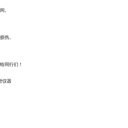
间。
损伤。
给同行们！