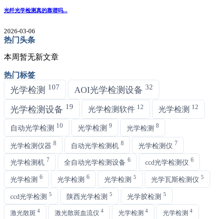
光纤光学检测真的靠谱吗...
2026-03-06
热门头条
本周暂无新文章
热门标签
107
32
光学检测
AOI光学检测设备
19
12
12
光学检测设备
光学检测软件
光学检测
10
9
8
自动光学检测
光学检测
光学检测
8
8
7
光学检测仪器
自动光学检测机
光学检测仪
7
6
6
光学检测机
全自动光学检测设备
ccd光学检测仪
6
6
5
5
光学检测
光学检测
光学检测
光学瓦斯检测仪
5
5
5
ccd光学检测
陕西光学检测
光学胶检测
4
4
4
4
激光散斑
激光散斑血流仪
光学检测
光学检测