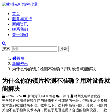
首页
服务与支持
新闻资讯
联系我们
关于我们
搜索
搜索
首页
新闻资讯
为什么你的镜片检测不准确？用对设备就能解决
为什么你的镜片检测不准确？用对设备就
能解决
2026-05-24
新闻资讯
0 阅读
5 评论
林州光析精密仪器
光学镜片检测是眼镜生产与维修中不可或缺的一环，但很多从业者却
常常遇到检测结果不准、效率低下、误判率高等问题。其实，问题的
关键不在于检测技术本身，而在于是否选用了合适的检测仪器。一款