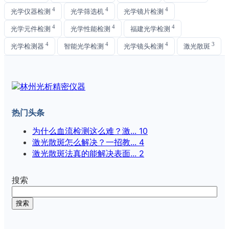
4
4
4
光学仪器检测
光学筛选机
光学镜片检测
4
4
4
光学元件检测
光学性能检测
福建光学检测
4
4
4
3
光学检测器
智能光学检测
光学镜头检测
激光散斑
热门头条
为什么血流检测这么难？激...
10
激光散斑怎么解决？一招教...
4
激光散斑法真的能解决表面...
2
搜索
搜索