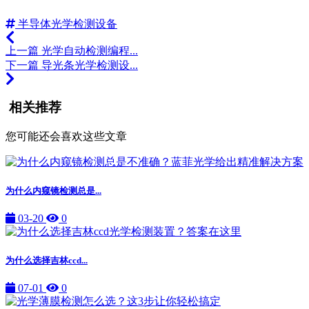
半导体光学检测设备
上一篇
光学自动检测编程...
下一篇
导光条光学检测设...
相关推荐
您可能还会喜欢这些文章
为什么内窥镜检测总是...
03-20
0
为什么选择吉林ccd...
07-01
0