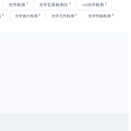
5
5
5
光学检测
光学瓦斯检测仪
ccd光学检测
4
4
4
4
机
光学镜片检测
光学元件检测
光学性能检测