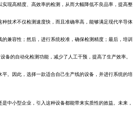
以实现高精度、高效率的检测，从而大幅降低不良品率，提高整
这种技术不仅检测速度快，而且准确率高，能够满足现代半导体
线的兼容性；然后，进行系统校准，确保检测精度；最后，培训
过设备的自动化检测功能，减少了人工干预，提高了生产效率。
水平。因此，选择一款适合自己生产线的设备，并进行系统的培
还是中小型企业，引入这种设备都能带来实质性的效益。未来，