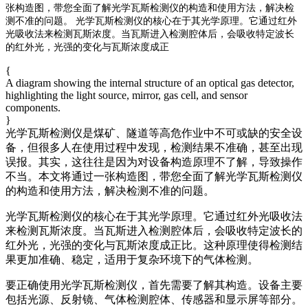
张构造图，带您全面了解光学瓦斯检测仪的构造和使用方法，解决检
测不准的问题。 光学瓦斯检测仪的核心在于其光学原理。它通过红外
光吸收法来检测瓦斯浓度。当瓦斯进入检测腔体后，会吸收特定波长
的红外光，光强的变化与瓦斯浓度成正
{
A diagram showing the internal structure of an optical gas detector,
highlighting the light source, mirror, gas cell, and sensor
components.
}
光学瓦斯检测仪是煤矿、隧道等高危作业中不可或缺的安全设
备，但很多人在使用过程中发现，检测结果不准确，甚至出现
误报。其实，这往往是因为对设备构造原理不了解，导致操作
不当。本文将通过一张构造图，带您全面了解光学瓦斯检测仪
的构造和使用方法，解决检测不准的问题。
光学瓦斯检测仪的核心在于其光学原理。它通过红外光吸收法
来检测瓦斯浓度。当瓦斯进入检测腔体后，会吸收特定波长的
红外光，光强的变化与瓦斯浓度成正比。这种原理使得检测结
果更加准确、稳定，适用于复杂环境下的气体检测。
要正确使用光学瓦斯检测仪，首先需要了解其构造。设备主要
包括光源、反射镜、气体检测腔体、传感器和显示屏等部分。