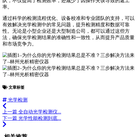
队，不仅提高了检测效率，还减少了因操作失误导致的返工
率。
通过科学的检测流程优化、设备校准和专业团队的支持，可以
有效解决光学检测中的常见问题，提升检测精度和数据可靠
性。无论是小型企业还是大型制造公司，都可以通过这些方
法，确保光学检测结果的准确性和一致性，从而提升产品质量
和市场竞争力。
文章标签
光学检测
上一篇
全自动光学检测仪...
下一篇
光学性能检测到底...
相关推荐