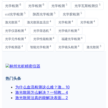
6
6
5
5
光学检测
光学检测
光学检测
光学瓦斯检测仪
5
5
5
ccd光学检测
陕西光学检测
光学胶检测
4
4
4
4
激光散斑
激光散斑血流仪
光学检测
光学检测
4
4
4
光学仪器检测
光学筛选机
光学镜片检测
4
4
4
光学元件检测
光学性能检测
福建光学检测
4
4
4
3
光学检测器
智能光学检测
光学镜头检测
激光散斑
热门头条
为什么血流检测这么难？激...
10
激光散斑怎么解决？一招教...
4
激光散斑法真的能解决表面...
2