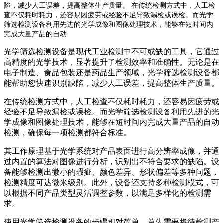
陷，减少人工误差，提高整体生产质量。 在传统检测方式中，人工检
查不仅耗时耗力，还容易因疲劳或经验不足导致漏检或误检。而光学
筛选检测设备利用先进的光学成像和图像处理技术，能够在短时间内
完成大量产品的自动
光学筛选检测设备是现代工业检测中不可或缺的工具，它通过
高精度的光学技术，显著提升了检测效率和准确性。无论是在
电子制造、食品包装还是药品生产领域，光学筛选检测设备都
能帮助您快速识别缺陷，减少人工误差，提高整体生产质量。
在传统检测方式中，人工检查不仅耗时耗力，还容易因疲劳或
经验不足导致漏检或误检。而光学筛选检测设备利用先进的光
学成像和图像处理技术，能够在短时间内完成大量产品的自动
检测，确保每一项检测都符合标准。
其工作原理基于光学系统对产品表面进行高分辨率成像，并通
过内置的算法对图像进行分析，识别出不符合要求的缺陷。设
备能够检测出微小的瑕疵、颜色差异、形状偏差等多种问题，
检测精度可达微米级别。此外，设备还支持多种检测模式，可
以根据不同产品类型灵活调整参数，以满足多样化的检测需
求。
使用光学筛选检测设备的步骤相对简单，首先需要将待检测产