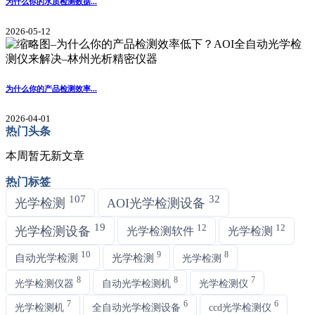
为什么你的水质检测数据...
2026-05-12
为什么你的产品检测效率...
2026-04-01
热门头条
本周暂无新文章
热门标签
107
32
光学检测
AOI光学检测设备
19
12
12
光学检测设备
光学检测软件
光学检测
10
9
8
自动光学检测
光学检测
光学检测
8
8
7
光学检测仪器
自动光学检测机
光学检测仪
7
6
6
光学检测机
全自动光学检测设备
ccd光学检测仪