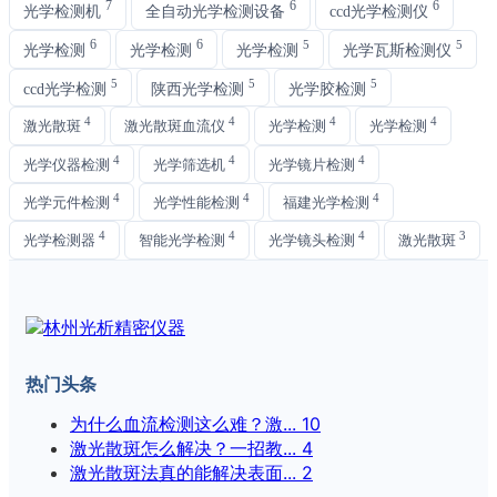
7
6
6
光学检测机
全自动光学检测设备
ccd光学检测仪
6
6
5
5
光学检测
光学检测
光学检测
光学瓦斯检测仪
5
5
5
ccd光学检测
陕西光学检测
光学胶检测
4
4
4
4
激光散斑
激光散斑血流仪
光学检测
光学检测
4
4
4
光学仪器检测
光学筛选机
光学镜片检测
4
4
4
光学元件检测
光学性能检测
福建光学检测
4
4
4
3
光学检测器
智能光学检测
光学镜头检测
激光散斑
热门头条
为什么血流检测这么难？激...
10
激光散斑怎么解决？一招教...
4
激光散斑法真的能解决表面...
2