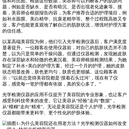
值和对比图。根据这些数据，美容师可以判断客户的肌肤问
题，例如是否缺水、是否有暗沉、是否出现老化迹象等。接
着，美容师会根据报告内容，为客户推荐合适的护理项目，例
如补水面膜、美白精华、抗衰老精华等。整个过程既高效又专
业，客户也能更直观地了解自己的肌肤状况，增强对护理方案
的信任感。
以某高端美容院为例，他们引入光学检测仪器后，客户满意度
显著提升。一位顾客在使用仪器前，对自己的肌肤状态并不清
楚，以为只是简单的干燥问题。但通过仪器检测，发现她皮肤
存在深层缺水和轻微的色素沉着。美容师根据检测结果，为她
制定了补水+美白的护理方案。经过一个月的护理，她的皮肤
状态明显改善，肤色更均匀，肤质也更细腻。这位顾客表
示：“以前总觉得美容院都是‘摸着石头过河’，现在有了仪
器，感觉每一笔护理都有依据，真的安心多了。”
光学检测仪器的应用不仅提升了美容院的专业形象，也让客户
感受到科技带来的改变。它让美容从“经验”走向“数据”，
从“模糊”走向“精准”。无论是美容院还是个人护理，光学检测
仪器都能带来更科学、更个性化的护肤体验。