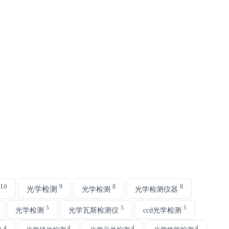
10
9
8
8
光学检测
光学检测
光学检测仪器
5
5
5
光学检测
光学瓦斯检测仪
ccd光学检测
4
4
4
4