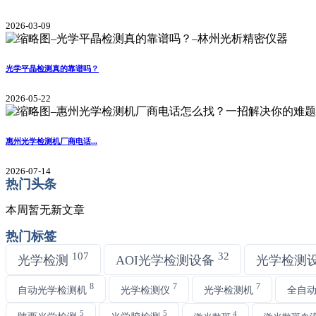
2026-03-09
光学平晶检测真的靠谱吗？
2026-05-22
惠州光学检测机厂商电话...
2026-07-14
热门头条
本周暂无新文章
热门标签
107
32
光学检测
AOI光学检测设备
光学检测
8
7
7
自动光学检测机
光学检测仪
光学检测机
全自
5
5
4