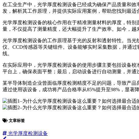
在工业生产中，光学厚度检测设备已经成为确保产品质量和效
发，解析其工作原理，并提供实际应用案例，帮助您找到最适
光学厚度检测设备的核心作用在于精准测量材料的厚度，特别
量，不仅提高了测量精度，还大幅提升了生产效率。如今，越
光学厚度检测设备的工作原理基于光的反射和透射特性。当光
仪、CCD传感器等关键组件。设备能够实时采集数据，并通
线。
在实际应用中，光学厚度检测设备的使用步骤主要包括设备校
平台上，确保表面平整；最后，启动设备进行自动测量，并通
某半导体制造企业曾面临厚度检测精度不足的问题，导致产品
通过使用该设备，成功将产品合格率从85%提升至98%，显著
文章标签
光学厚度检测设备