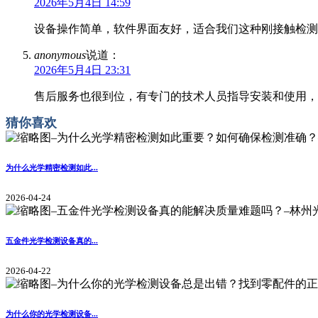
2026年5月4日 14:59
设备操作简单，软件界面友好，适合我们这种刚接触检测
anonymous
说道：
2026年5月4日 23:31
售后服务也很到位，有专门的技术人员指导安装和使用，
猜你喜欢
为什么光学精密检测如此...
2026-04-24
五金件光学检测设备真的...
2026-04-22
为什么你的光学检测设备...