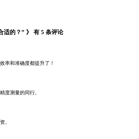
的？” 》 有 5 条评论
效率和准确度都提升了！
精度测量的同行。
资。