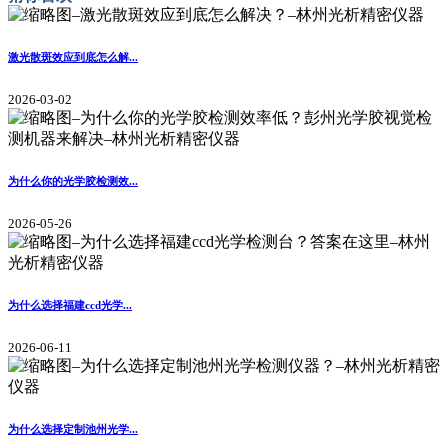
激光散斑效应到底怎么解...
2026-03-02
为什么你的光学胶检测效...
2026-05-26
为什么选择福建ccd光学...
2026-06-11
为什么选择定制池州光学...