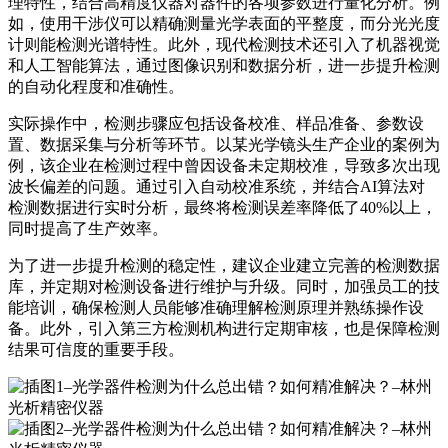
理特性，结合高精度仪器对器件的各项参数进行量化分析。例
如，使用干涉仪可以精确测量光学表面的平整度，而分光光度
计则能检测光谱特性。此外，现代检测技术还引入了机器视觉
和人工智能算法，通过图像识别和数据分析，进一步提升检测
的自动化程度和准确性。
实际操作中，检测步骤应包括设备校准、样品准备、参数设
置、数据采集与分析等环节。以某光学镜头生产企业的案例为
例，该企业在检测过程中曾因设备未定期校准，导致多次出现
波长偏差的问题。通过引入自动校准系统，并结合AI算法对
检测数据进行实时分析，最终将检测误差率降低了40%以上，
同时提高了生产效率。
为了进一步提升检测的稳定性，建议企业建立完善的检测数据
库，并定期对检测设备进行维护与升级。同时，加强员工的技
能培训，确保检测人员能够准确理解检测原理并熟练操作设
备。此外，引入第三方检测机构进行定期审核，也是保障检测
结果可信度的重要手段。