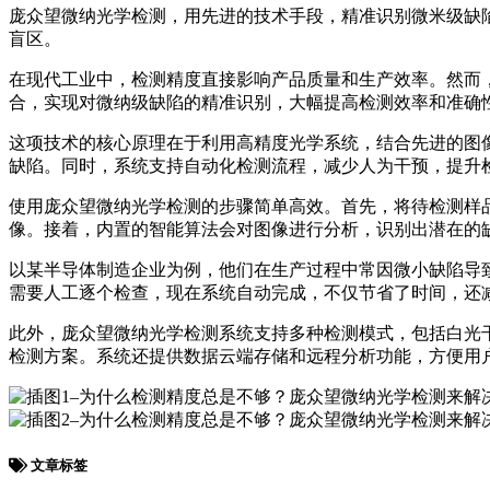
庞众望微纳光学检测，用先进的技术手段，精准识别微米级缺
盲区。
在现代工业中，检测精度直接影响产品质量和生产效率。然而
合，实现对微纳级缺陷的精准识别，大幅提高检测效率和准确
这项技术的核心原理在于利用高精度光学系统，结合先进的图
缺陷。同时，系统支持自动化检测流程，减少人为干预，提升
使用庞众望微纳光学检测的步骤简单高效。首先，将待检测样
像。接着，内置的智能算法会对图像进行分析，识别出潜在的
以某半导体制造企业为例，他们在生产过程中常因微小缺陷导致
需要人工逐个检查，现在系统自动完成，不仅节省了时间，还
此外，庞众望微纳光学检测系统支持多种检测模式，包括白光
检测方案。系统还提供数据云端存储和远程分析功能，方便用
文章标签