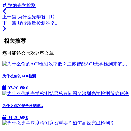
微纳光学检测
上一篇
为什么光学窗口片...
下一篇
焊缝质量检测难？...
相关推荐
您可能还会喜欢这些文章
为什么你的AOI检测...
07-20
0
为什么你的光学检测结...
04-26
0