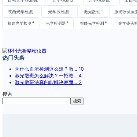
5
5
4
陕西光学检测
光学胶检测
激光散斑
激光散斑血
4
4
4
福建光学检测
光学检测器
智能光学检测
光学镜头
热门头条
为什么血流检测这么难？激...
10
激光散斑怎么解决？一招教...
4
激光散斑法真的能解决表面...
2
搜索
搜索