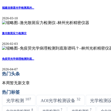
福建连接器光学检测真的...
2026-03-10
激光散斑应力检测仪
2026-02-03
免疫荧光学病理检测到底...
2026-04-07
热门头条
本周暂无新文章
热门标签
107
32
光学检测
AOI光学检测设备
光学检测
8
7
7
自动光学检测机
光学检测仪
光学检测机
全自