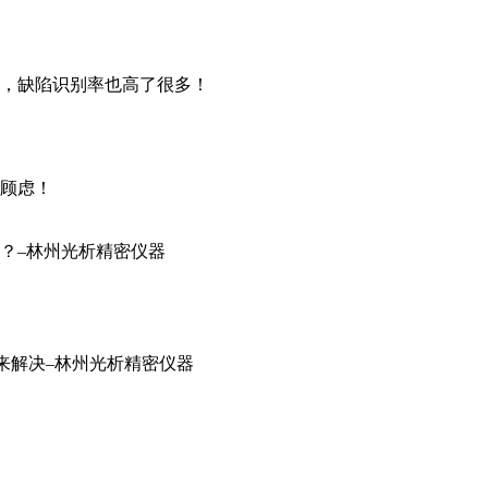
，缺陷识别率也高了很多！
顾虑！