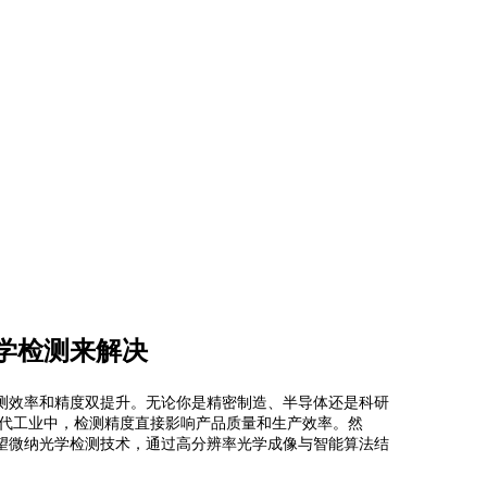
学检测来解决
测效率和精度双提升。无论你是精密制造、半导体还是科研
现代工业中，检测精度直接影响产品质量和生产效率。然
望微纳光学检测技术，通过高分辨率光学成像与智能算法结