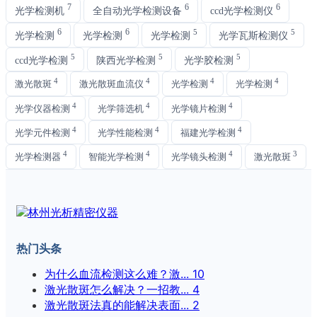
7
6
6
光学检测机
全自动光学检测设备
ccd光学检测仪
6
6
5
5
光学检测
光学检测
光学检测
光学瓦斯检测仪
5
5
5
ccd光学检测
陕西光学检测
光学胶检测
4
4
4
4
激光散斑
激光散斑血流仪
光学检测
光学检测
4
4
4
光学仪器检测
光学筛选机
光学镜片检测
4
4
4
光学元件检测
光学性能检测
福建光学检测
4
4
4
3
光学检测器
智能光学检测
光学镜头检测
激光散斑
热门头条
为什么血流检测这么难？激...
10
激光散斑怎么解决？一招教...
4
激光散斑法真的能解决表面...
2