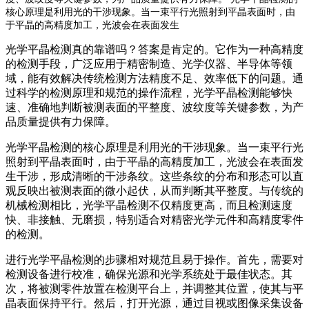
核心原理是利用光的干涉现象。当一束平行光照射到平晶表面时，由
于平晶的高精度加工，光波会在表面发生
光学平晶检测真的靠谱吗？答案是肯定的。它作为一种高精度
的检测手段，广泛应用于精密制造、光学仪器、半导体等领
域，能有效解决传统检测方法精度不足、效率低下的问题。通
过科学的检测原理和规范的操作流程，光学平晶检测能够快
速、准确地判断被测表面的平整度、波纹度等关键参数，为产
品质量提供有力保障。
光学平晶检测的核心原理是利用光的干涉现象。当一束平行光
照射到平晶表面时，由于平晶的高精度加工，光波会在表面发
生干涉，形成清晰的干涉条纹。这些条纹的分布和形态可以直
观反映出被测表面的微小起伏，从而判断其平整度。与传统的
机械检测相比，光学平晶检测不仅精度更高，而且检测速度
快、非接触、无磨损，特别适合对精密光学元件和高精度零件
的检测。
进行光学平晶检测的步骤相对规范且易于操作。首先，需要对
检测设备进行校准，确保光源和光学系统处于最佳状态。其
次，将被测零件放置在检测平台上，并调整其位置，使其与平
晶表面保持平行。然后，打开光源，通过目视或图像采集设备