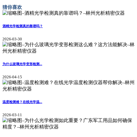
猜你喜欢
酒精光学检测真的靠谱吗？
2026-03-30
为什么玻璃光学变形检测...
2026-04-15
温度检测难？在线光学温...
2026-03-11