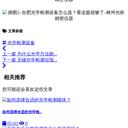
文章标签
光学检测设备
上一篇
为什么光学方法能...
下一篇
无锡光学检测仪报...
相关推荐
您可能还会喜欢这些文章
如何选择合适的光学检...
05-03
0