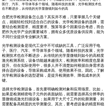
医疗、汽车、半导体等多个领域。随着科技的发展，光学检测技术也
在不断进步，从传统的光学显微镜到如今的高
合肥光学检测设备怎么选？其实并不难，只要掌握几个关键
点，就能轻松找到适合自己的设备。光学检测设备的选择，需
要结合检测需求、精度要求、预算等多个因素综合考虑，而合
肥作为光学产业的重要城市，拥有众多优质设备供应商，能为
不同行业提供专业解决方案。
光学检测设备是现代工业中不可或缺的工具，广泛应用于电
子、医疗、汽车、半导体等多个领域。随着科技的发展，光学
检测技术也在不断进步，从传统的光学显微镜到如今的高精度
激光检测系统，设备功能越来越强大，检测效率和精度也显著
提升。但在实际使用中，很多人并不清楚如何根据自身需求选
择合适的设备，导致采购成本高、使用效果不佳。因此，了解
光学检测设备的选型逻辑，是提升检测效率、降低成本的关
键。
选择光学检测设备，首先要明确检测对象和应用场景。比如，
如果是检测精密电子元件的表面缺陷，就需要选择高分辨率的
显微镜或激光扫描设备；如果用于大尺寸工件的轮廓测量，则
需要配备高精度的光学测量仪。其次，要考虑设备的精度和稳