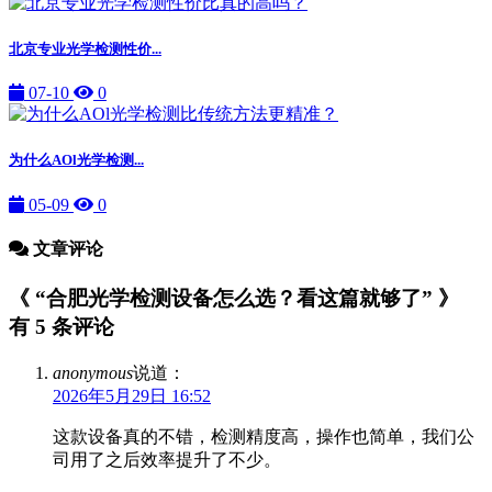
北京专业光学检测性价...
07-10
0
为什么AOl光学检测...
05-09
0
文章评论
《 “合肥光学检测设备怎么选？看这篇就够了” 》
有 5 条评论
anonymous
说道：
2026年5月29日 16:52
这款设备真的不错，检测精度高，操作也简单，我们公
司用了之后效率提升了不少。