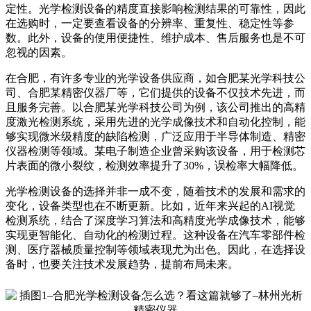
定性。光学检测设备的精度直接影响检测结果的可靠性，因此
在选购时，一定要查看设备的分辨率、重复性、稳定性等参
数。此外，设备的使用便捷性、维护成本、售后服务也是不可
忽视的因素。
在合肥，有许多专业的光学设备供应商，如合肥某光学科技公
司、合肥某精密仪器厂等，它们提供的设备不仅技术先进，而
且服务完善。以合肥某光学科技公司为例，该公司推出的高精
度激光检测系统，采用先进的光学成像技术和自动化控制，能
够实现微米级精度的缺陷检测，广泛应用于半导体制造、精密
仪器检测等领域。某电子制造企业曾采购该设备，用于检测芯
片表面的微小裂纹，检测效率提升了30%，误检率大幅降低。
光学检测设备的选择并非一成不变，随着技术的发展和需求的
变化，设备类型也在不断更新。比如，近年来兴起的AI视觉
检测系统，结合了深度学习算法和高精度光学成像技术，能够
实现更智能化、自动化的检测过程。这种设备在汽车零部件检
测、医疗器械质量控制等领域表现尤为出色。因此，在选择设
备时，也要关注技术发展趋势，提前布局未来。