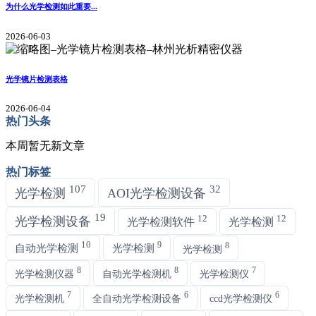
为什么光学检测如此重要...
2026-06-03
光学镜片检测表格
2026-06-04
热门头条
本周暂无新文章
热门标签
107
32
光学检测
AOI光学检测设备
19
12
12
光学检测设备
光学检测软件
光学检测
10
9
8
自动光学检测
光学检测
光学检测
8
8
7
光学检测仪器
自动光学检测机
光学检测仪
7
6
6
光学检测机
全自动光学检测设备
ccd光学检测仪